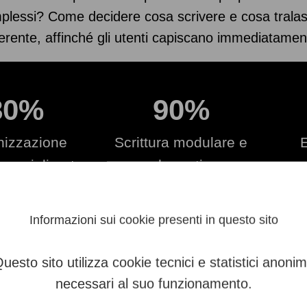
mplessi? Come decidere cosa scrivere e cosa trala
erente, affinché gli utenti capiscano immediatame
80%
90%
nizzazione
Scrittura modulare e
E
ica migliorata
schematica
c
el 80%.
migliorata del 90%.
aum
Informazioni sui cookie presenti in questo sito
uesto sito utilizza cookie tecnici e statistici anonim
RE
necessari al suo funzionamento.