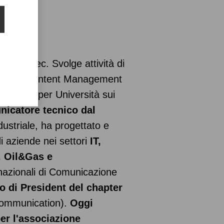
er
i Writec. Svolge attività di
ponent Content Management
docenza per Università sui
icatore tecnico dal
dustriale, ha progettato e
i aziende nei settori
IT,
, Oil&Gas e
ernazionali di Comunicazione
co di President del chapter
Communication).
Oggi
per l'associazione