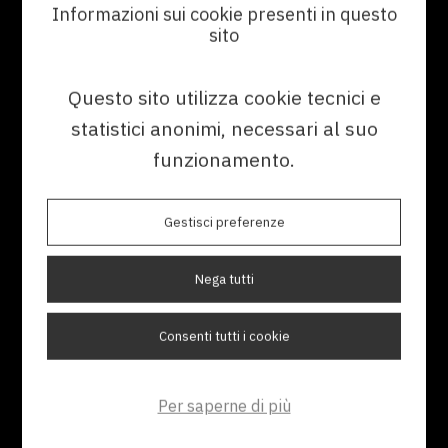
Informazioni sui cookie presenti in questo
sito
Questo sito utilizza cookie tecnici e
30/04/2024
statistici anonimi, necessari al suo
funzionamento.
CCMS: riuso dei contenuti
Ottimizza la tua documentazione
Gestisci preferenze
tecnica con il riuso dei contenuti
Nega tutti
#DOCUMENTAZIONE TECNICA
Consenti tutti i cookie
#CCMS PER LA DOCUMENTAZIONE TECNICA
Per saperne di più
Replicate un contenuto in più punti del