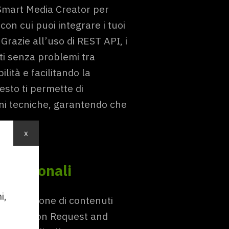
e Smart Media Creator per
 con cui puoi integrare i tuoi
 Grazie all’uso di REST API, i
i senza problemi tra
ilità e facilitando la
esto ti permette di
ni tecniche, garantendo che
x
ernazionali
i,
sportazione di contenuti
Information Request and