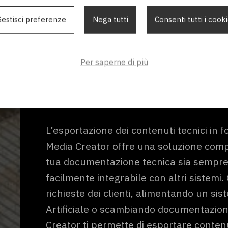
Delivery Standard), che è sempre più rich
internazionale. Questo rende la piatta
estisci preferenze
Nega tutti
Consenti tutti i cook
per aziende che operano in contesti glo
conformità a standard rigorosi.
Per saperne di più
Conclusione
L’esportazione dei contenuti tecnici in
Media Creator offre una soluzione comp
tua documentazione tecnica sia sempre 
facilmente integrabile con altri sistemi.
richieste dei clienti, alimentando un sis
Artificiale o scambiando documentazion
Creator ti permette di esportare contenu