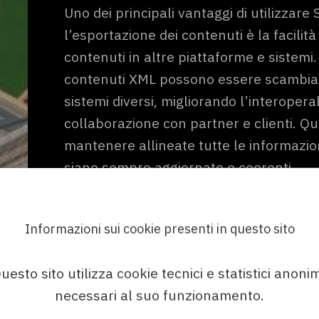
Uno dei principali vantaggi di utilizzar
l’esportazione dei contenuti è la facilità
contenuti in altre piattaforme e sistemi.
contenuti XML possono essere scambiat
sistemi diversi, migliorando l’interoperab
collaborazione con partner e clienti. Qu
mantenere allineate tutte le informazio
siano sempre aggiornate e coerenti.
Informazioni sui cookie presenti in questo sito
Supporto per standard Int
uesto sito utilizza cookie tecnici e statistici anonim
Smart Media Creator supporta anche l’e
necessari al suo funzionamento.
secondo lo standard iiRDS (Intelligent 