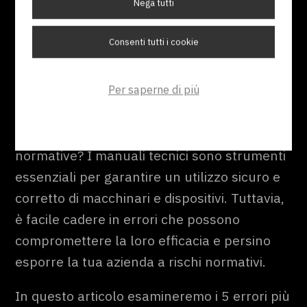
Nega tutti
Hai mai ricevuto un manuale di uso e
Consenti tutti i cookie
manutenzione che sembrava scritto in un
linguaggio alieno o troppo generico per
Per saperne di più
essere utile? Ti sei mai chiesto se i tuoi
manuali rispondono davvero alle esigenze
dei tuoi clienti e rispettano tutte le
normative? I manuali tecnici sono strumenti
essenziali per garantire un utilizzo sicuro e
corretto di macchinari e dispositivi. Tuttavia,
è facile cadere in errori che possono
compromettere la loro efficacia e persino
esporre la tua azienda a rischi normativi.
In questo articolo esamineremo i 5 errori più