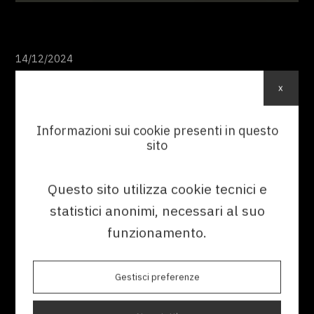
14/12/2024
x
5 Errori da Evitare nei Manuali di
Informazioni sui cookie presenti in questo
Uso e Manutenzione
sito
Scopri gli errori più frequenti nella
redazione dei manuali tecnici e come
garantire chiarezza, conformità e
Questo sito utilizza cookie tecnici e
qualità per il tuo prodotto.
statistici anonimi, necessari al suo
funzionamento.
#COMUNICAZIONE TECNICA
#DOCUMENTAZIONE TECNICA
Gestisci preferenze
#REDAZIONE TECNICA