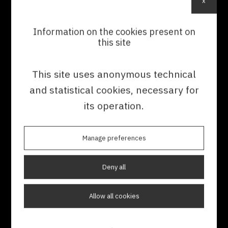
x
linea con gli standard di settore.
Information on the cookies present on
this site
This site uses anonymous technical
Redazione tecnica - Corso
and statistical cookies, necessary for
its operation.
Manage preferences
Deny all
Allow all cookies